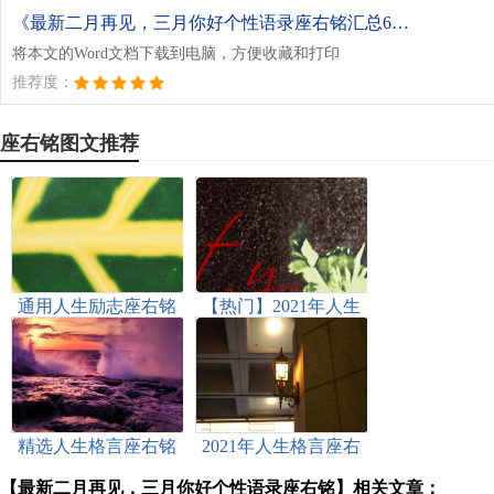
《最新二月再见，三月你好个性语录座右铭汇总60句精选.doc》
将本文的Word文档下载到电脑，方便收藏和打印
推荐度：
座右铭图文推荐
通用人生励志座右铭
【热门】2021年人生
合集45句
格言座右铭汇总69句
精选人生格言座右铭
2021年人生格言座右
汇编67条
铭汇编79条
【最新二月再见，三月你好个性语录座右铭】相关文章：