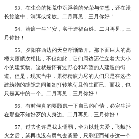
53、在生命的拓荒中沉浮着的光荣与梦想，还在漫
长旅途中，消弭或绽放。二月再见，三月你好！
54、清廉一生平安，实干造福百姓。二月再见，三
月你好！
55、夕阳在西边的天空渐渐散开。那下面巨大的高
楼大厦鳞次栉比，不仅如此，它们周边还伫立着大大小
小的建筑物。这就是怀有过野心和希望的人建造的街
道。但是，现实当中，累得精疲力尽的人们只是在这些
建筑物的缝隙之间匍匐打转地苟且偷生而已。而我，也
只是其中的一个。二月再见，三月你好！
56、有时候真的要顾虑一下自己的心情，必定生活
在那些不知好歹的人身边。二月再见，三月你好！
57、过去也许是我太懦弱，全力以赴去爱，飞蛾扑
火之后，就再也没有勇气去谈爱，只剩望而却步这一个