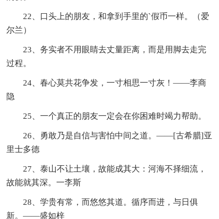
22、口头上的朋友，和拿到手里的`假币一样。（爱
尔兰）
23、务实者不用眼睛去丈量距离，而是用脚去走完
过程。
24、春心莫共花争发，一寸相思一寸灰！——李商
隐
25、一个真正的朋友一定会在你困难时竭力帮助。
26、勇敢乃是自信与害怕中间之道。——[古希腊]亚
里士多德
27、泰山不让土壤，故能成其大：河海不择细流，
故能就其深。一李斯
28、学贵有常，而悠悠其道。循序而进，与日俱
新。——盛如梓