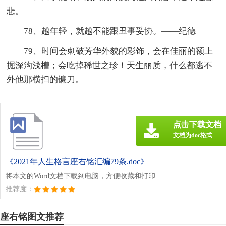
悲。
78、越年轻，就越不能跟丑事妥协。——纪德
79、时间会刺破芳华外貌的彩饰，会在佳丽的额上
掘深沟浅槽；会吃掉稀世之珍！天生丽质，什么都逃不
外他那横扫的镰刀。
点击下载文档
文档为doc格式
《2021年人生格言座右铭汇编79条.doc》
将本文的Word文档下载到电脑，方便收藏和打印
推荐度：
座右铭图文推荐