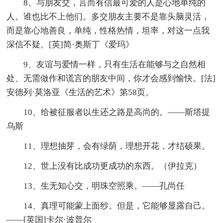
8、与朋友交，言而有信最可爱的人是心地单纯的
人。谁也比不上他们。多交朋友主要不是靠头脑灵活，
而是靠心地善良，单纯，性格热情，坦率，对这一点我
深信不疑。[英]简·奥斯丁《爱玛》
9、友谊与爱情一样，只有生活在能够与之自然相
处、无需做作和谎言的朋友中间，你才会感到愉快。[法]
安德列·莫洛亚《生活的艺术》第58页。
10、给被征服者以生还之路是高尚的。——斯塔提
乌斯
11、理想抽芽，会有绿荫，理想开花，才结硕果。
12、世上没有比成功更成功的东西。（伊拉克）
13、生无知心交，明珠空照乘。——孔尚任
14、真理可能蒙上面纱。但是，它能够显露自己。
——[英国]卡尔·波普尔