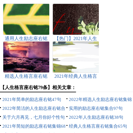
通用人生励志座右铭
【热门】2021年人生
合集45句
格言座右铭汇总69句
精选人生格言座右铭
2021年经典人生格言
汇编67条
座右铭锦集59条
【人生格言座右铭79条】相关文章：
2021年简单的励志座右铭47句
2022年精选人生励志座右铭集锦
2022年简洁的人生励志座右铭合
67条
实用的励志座右铭集合97句
集95句
关于六月再见，七月你好个性句
2022年人生励志座右铭38句
子座右铭（精选40句）
2021年简短的励志座右铭集锦68
经典人生格言座右铭集合65句