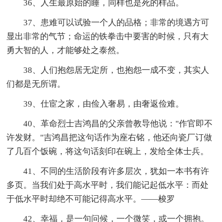
36、人生最原始的睡，同样也是死的样品。
37、患难可以试验一个人的品格；非常的境遇方可
显出非常的气节；命运的铁拳击中要害的时候，只有大
勇大智的人，才能够处之泰然。
38、人们抱怨居无定所，也抱怨一成不变，其实人
们都是无所谓。
39、仕宦之家，由俭入奢易，由奢返俭难。
40、革命烈士吉鸿昌的父亲曾教导他说："作官即不
许发财。"吉鸿昌把这句话作为座右铭，他还向瓷厂订做
了几百个饭碗，将这句话刻印在碗上，发给全体士兵。
41、不同的生活阶段有许多层次，犹如一本书有许
多页。当我们处于高水平时，我们能记起低水平：而处
于低水平时却绝不可能记得高水平。——梭罗
42、幸福，是一句问候，一个微笑，或一个拥抱。