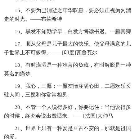
15、不要为已消逝之年华叹息，要必须正视匆匆溜
走的时光。——布莱希特
16、黑发不知勤学早，白发方悔读书迟。一颜真卿
17、顺从父母是儿子最大的快乐、使父母满意的儿
子世界上不可多得。——[印度]瓦鲁瓦尔
18、有时潇洒是一种难言的负载，有时解脱是一种
莫名的痛楚。
19、我心，三愿：一愿友情注满心田，二愿欢乐长
驻人间，三愿和你常常相见。
20、不管一个人说得多好，你要记住：当他说得多
的时候，终究会说出蠢话来。——[法国]大仲马
21、世界上只有一种爱是亘古不变的，那就是祖国
的爱。